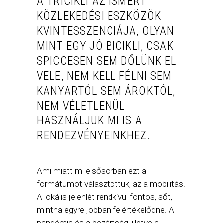
A TRICIKLI AZ ISMERT
KÖZLEKEDÉSI ESZKÖZÖK
KVINTESSZENCIÁJA, OLYAN
MINT EGY JÓ BICIKLI, CSAK
SPICCESEN SEM DŐLÜNK EL
VELE, NEM KELL FÉLNI SEM
KANYARTÓL SEM ÁROKTÓL,
NEM VÉLETLENÜL
HASZNÁLJUK MI IS A
RENDEZVÉNYEINKHEZ.
Ami miatt mi elsősorban ezt a
formátumot választottuk, az a mobilitás.
A lokális jelenlét rendkívül fontos, sőt,
mintha egyre jobban felértékelődne. A
pandémia és a bezártság, illetve a