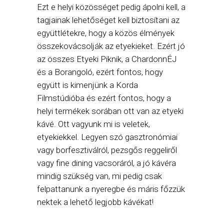
Ezt e helyi közösséget pedig ápolni kell, a
tagjainak lehetőséget kell biztosítani az
együttlétekre, hogy a közös élmények
összekovácsolják az etyekieket. Ezért jó
az összes Etyeki Piknik, a ChardonnÉJ
és a Borangoló, ezért fontos, hogy
együtt is kimenjünk a Korda
Filmstúdióba és ezért fontos, hogy a
helyi termékek sorában ott van az etyeki
kávé. Ott vagyunk mi is veletek,
etyekiekkel. Legyen szó gasztronómiai
vagy borfesztiválról, pezsgős reggeliről
vagy fine dining vacsoráról, a jó kávéra
mindig szükség van, mi pedig csak
felpattanunk a nyeregbe és máris főzzük
nektek a lehető legjobb kávékat!