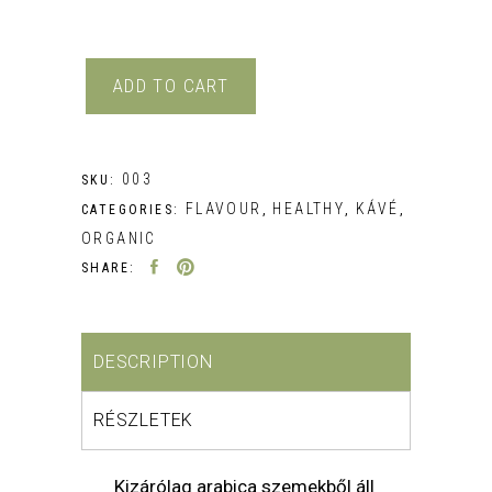
ADD TO CART
003
SKU:
FLAVOUR
HEALTHY
KÁVÉ
CATEGORIES:
,
,
,
ORGANIC
SHARE:
DESCRIPTION
RÉSZLETEK
Kizárólag arabica szemekből áll