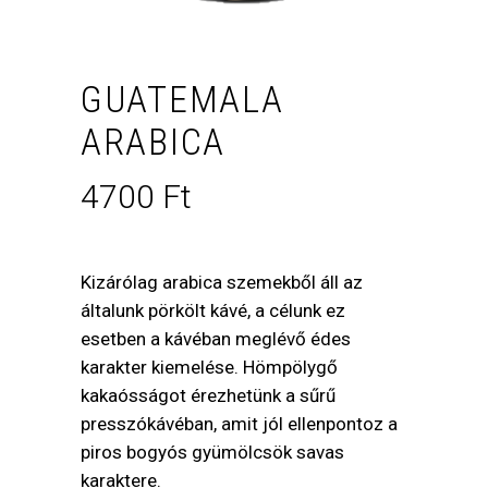
GUATEMALA
ARABICA
4700
Ft
Kizárólag arabica szemekből áll az
általunk pörkölt kávé, a célunk ez
esetben a kávéban meglévő édes
karakter kiemelése. Hömpölygő
kakaósságot érezhetünk a sűrű
presszókávéban, amit jól ellenpontoz a
piros bogyós gyümölcsök savas
karaktere.