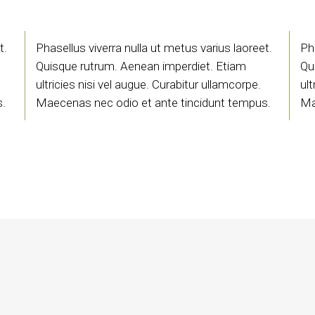
t.
Phasellus viverra nulla ut metus varius laoreet.
Ph
Quisque rutrum. Aenean imperdiet. Etiam
Qu
ultricies nisi vel augue. Curabitur ullamcorpe.
ult
s.
Maecenas nec odio et ante tincidunt tempus.
Ma