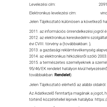
Levelezési cím: 2091 Etyek, 
Elektronikus levelezési cím: vince.
Jelen Tájékoztató különösen a következő hatá
az információs önrendelkezési jogról é
az elektronikus kereskedelmi szolgált
évi CVIII. törvény a (továbbiakban: );
a gazdasági reklámtevékenység alapvető 
az elektronikus hírközlésről szóló 2003.
a természetes személyeknek a személye
95/46/EK rendelet hatályon kívül helyezéséről
továbbiakban:
Rendelet
).
Jelen Tájékoztató elérhető az alábbi oldalró
Az Adatkezelő fenntartja magának a jogot, h
történő közzététellel lépnek hatályba: https