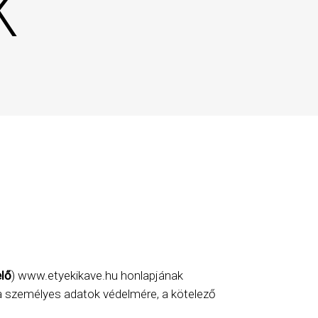
K
lő
) www.etyekikave.hu honlapjának
a személyes adatok védelmére, a kötelező