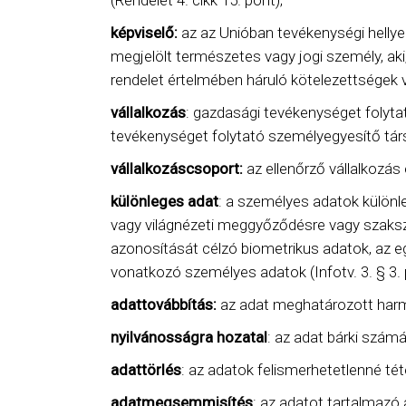
(Rendelet 4. cikk 15. pont);
képviselő:
az az Unióban tevékenységi hellyel,
megjelölt természetes vagy jogi személy, aki
rendelet értelmében háruló kötelezettségek v
vállalkozás
: gazdasági tevékenységet folytat
tevékenységet folytató személyegyesítő társa
vállalkozáscsoport:
az ellenőrző vállalkozás 
különleges adat
: a személyes adatok különle
vagy világnézeti meggyőződésre vagy szaksz
azonosítását célzó biometrikus adatok, az e
vonatkozó személyes adatok (Infotv. 3. § 3. 
adattovábbítás:
az adat meghatározott harma
nyilvánosságra hozatal
: az adat bárki számá
adattörlés
: az adatok felismerhetetlenné tét
adatmegsemmisítés
: az adatot tartalmazó 