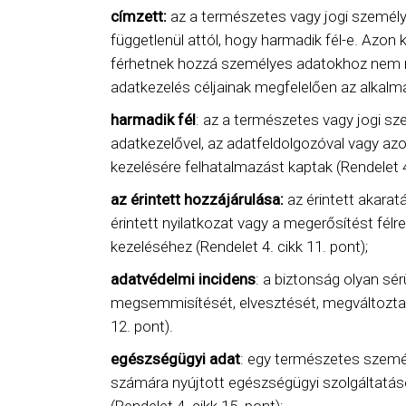
címzett:
az a természetes vagy jogi személy,
függetlenül attól, hogy harmadik fél-e. Azon
férhetnek hozzá személyes adatokhoz nem min
adatkezelés céljainak megfelelően az alkalm
harmadik fél
: az a természetes vagy jogi sz
adatkezelővel, az adatfeldolgozóval vagy azo
kezelésére felhatalmazást kaptak (Rendelet 4.
az érintett hozzájárulása:
az érintett akarat
érintett nyilatkozat vagy a megerősítést félr
kezeléséhez (Rendelet 4. cikk 11. pont);
adatvédelmi incidens
: a biztonság olyan sé
megsemmisítését, elvesztését, megváltoztatá
12. pont).
egészségügyi adat
: egy természetes személ
számára nyújtott egészségügyi szolgáltatás