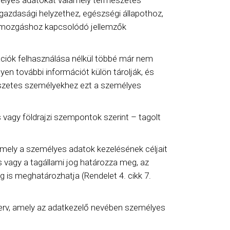
mélyes adatokat valamely természetes
azdasági helyzethez, egészségi állapothoz,
y mozgáshoz kapcsolódó jellemzők
ciók felhasználása nélkül többé már nem
en további információt külön tárolják, és
mészetes személyekhez ezt a személyes
s vagy földrajzi szempontok szerint – tagolt
amely a személyes adatok kezelésének céljait
 vagy a tagállami jog határozza meg, az
 is meghatározhatja (Rendelet 4. cikk 7.
erv, amely az adatkezelő nevében személyes