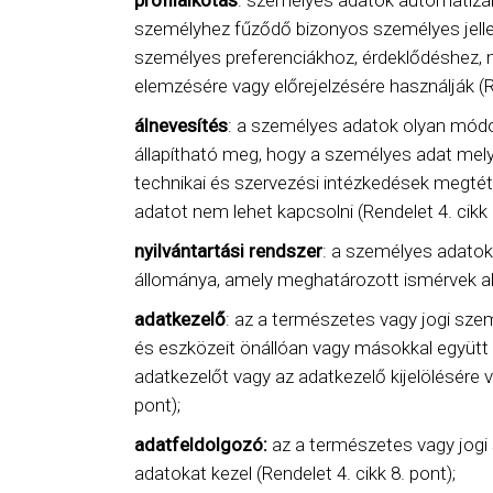
profilalkotás
: személyes adatok automatizá
személyhez fűződő bizonyos személyes jelle
személyes preferenciákhoz, érdeklődéshez,
elemzésére vagy előrejelzésére használják (Re
álnevesítés
: a személyes adatok olyan módo
állapítható meg, hogy a személyes adat mely 
technikai és szervezési intézkedések megté
adatot nem lehet kapcsolni (Rendelet 4. cikk 
nyilvántartási rendszer
: a személyes adatok 
állománya, amely meghatározott ismérvek ala
adatkezelő
: az a természetes vagy jogi sze
és eszközeit önállóan vagy másokkal együtt 
adatkezelőt vagy az adatkezelő kijelölésére
pont);
adatfeldolgozó:
az a természetes vagy jogi
adatokat kezel (Rendelet 4. cikk 8. pont);