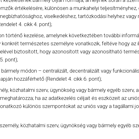
lt kezelésének bármely olyan formája, amelynek során a sze
mzők értékelésére, különösen a munkahelyi teljesítményhez, g
 megbízhatósághoz, viselkedéshez, tartózkodási helyhez vag
ndelet 4. cikk 4. pont);
n történő kezelése, amelynek következtében további informá
konkrét természetes személyre vonatkozik, feltéve hogy az ily
telével biztosított, hogy azonosított vagy azonosítható ter
5. pont);
bármely módon – centralizált, decentralizált vagy funkcionáli
pján hozzáférhető (Rendelet 4. cikk 6. pont);
mély, közhatalmi szerv, ügynökség vagy bármely egyéb szerv, 
meghatározza; ha az adatkezelés céljait és eszközeit az uniós
 vonatkozó különös szempontokat az uniós vagy a tagállami jog
 személy, közhatalmi szerv, ügynökség vagy bármely egyéb sz