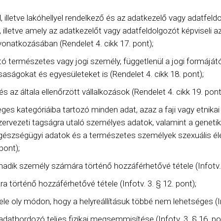
 illetve lakóhellyel rendelkező és az adatkezelő vagy adatfeldol
, illetve amely az adatkezelőt vagy adatfeldolgozót képviseli 
onatkozásában (Rendelet 4. cikk 17. pont);
ó természetes vagy jogi személy, függetlenül a jogi formájátó
ságokat és egyesületeket is (Rendelet 4. cikk 18. pont);
és az általa ellenőrzött vállalkozások (Rendelet 4. cikk 19. pont
ges kategóriáiba tartozó minden adat, azaz a faji vagy etnikai 
ervezeti tagságra utaló személyes adatok, valamint a geneti
gészségügyi adatok és a természetes személyek szexuális éle
pont);
dik személy számára történő hozzáférhetővé tétele (Infotv. 3
ra történő hozzáférhetővé tétele (Infotv. 3. § 12. pont);
ele oly módon, hogy a helyreállításuk többé nem lehetséges (Inf
adathordozó teljes fizikai megsemmisítése (Infotv. 3. § 16. po