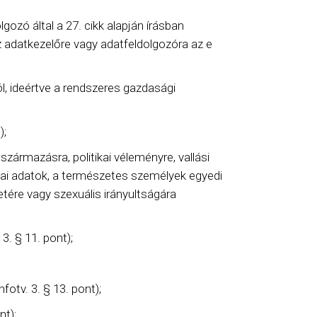
gozó által a 27. cikk alapján írásban
az adatkezelőre vagy adatfeldolgozóra az e
l, ideértve a rendszeres gazdasági
);
származásra, politikai véleményre, vallási
kai adatok, a természetes személyek egyedi
tére vagy szexuális irányultságára
. § 11. pont);
otv. 3. § 13. pont);
nt);