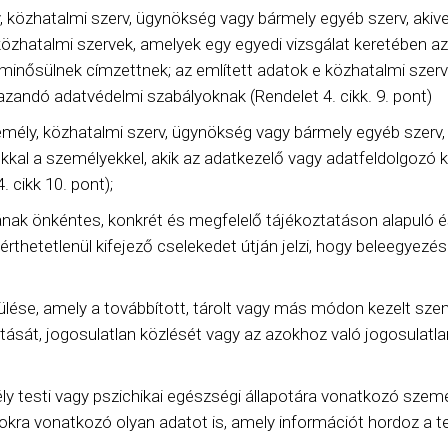
 közhatalmi szerv, ügynökség vagy bármely egyéb szerv, akivel
 közhatalmi szervek, amelyek egy egyedi vizsgálat keretében a
ősülnek címzettnek; az említett adatok e közhatalmi szervek 
azandó adatvédelmi szabályoknak (Rendelet 4. cikk. 9. pont)
emély, közhatalmi szerv, ügynökség vagy bármely egyéb szerv,
kkal a személyekkel, akik az adatkezelő vagy adatfeldolgozó k
 cikk 10. pont);
ának önkéntes, konkrét és megfelelő tájékoztatáson alapuló és
eérthetetlenül kifejező cselekedet útján jelzi, hogy beleegyez
rülése, amely a továbbított, tárolt vagy más módon kezelt sze
sát, jogosulatlan közlését vagy az azokhoz való jogosulatla
y testi vagy pszichikai egészségi állapotára vonatkozó szem
okra vonatkozó olyan adatot is, amely információt hordoz a 