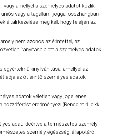
, vagy amellyel a személyes adatot közlik,
z uniós vagy a tagállami joggal összhangban
általi kezelése meg kell, hogy feleljen az
 amely nem azonos az érintettel, az
özvetlen irányítása alatt a személyes adatok
 egyértelmű kinyilvánítása, amellyel az
ését adja az őt érintő személyes adatok
mélyes adatok véletlen vagy jogellenes
n hozzáférést eredményezi (Rendelet 4. cikk
élyes adat, ideértve a természetes személy
természetes személy egészségi állapotáról