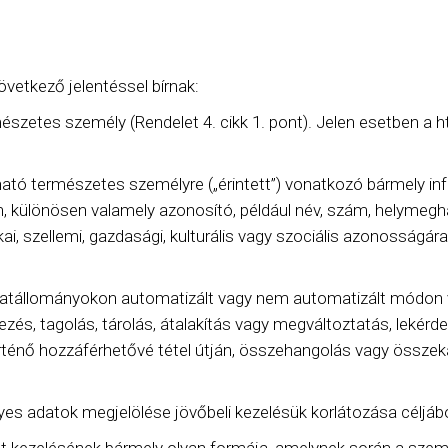
vetkező jelentéssel bírnak:
észetes személy (Rendelet 4. cikk 1. pont). Jelen esetben a 
ató természetes személyre („érintett”) vonatkozó bármely i
, különösen valamely azonosító, például név, szám, helymegh
ikai, szellemi, gazdasági, kulturális vagy szociális azonosság
datállományokon automatizált vagy nem automatizált módon 
ezés, tagolás, tárolás, átalakítás vagy megváltoztatás, lekérde
énő hozzáférhetővé tétel útján, összehangolás vagy összekapc
lyes adatok megjelölése jövőbeli kezelésük korlátozása céljából