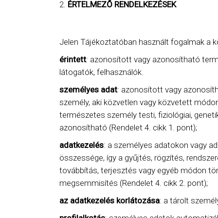
ÉRTELMEZŐ RENDELKEZÉSEK
Jelen Tájékoztatóban használt fogalmak a kö
érintett
:
azonosított vagy azonosítható term
látogatók, felhasználók.
személyes adat
:
azonosított vagy azonosíth
személy, aki közvetlen vagy közvetett módon
természetes személy testi, fiziológiai, genet
azonosítható (Rendelet 4. cikk 1. pont);
adatkezelés
: a személyes adatokon vagy a
összessége, így a gyűjtés, rögzítés, rendszer
továbbítás, terjesztés vagy egyéb módon tört
megsemmisítés (Rendelet 4. cikk 2. pont);
az adatkezelés korlátozása
: a tárolt szemé