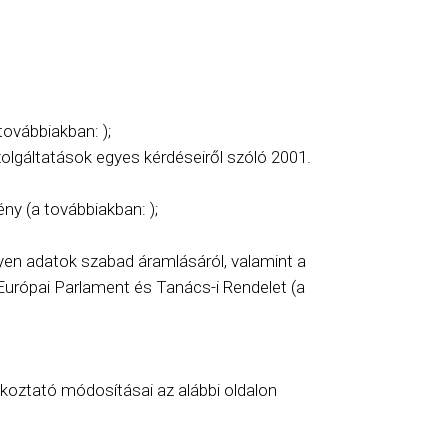
továbbiakban: );
olgáltatások egyes kérdéseiről szóló 2001.
ény (a továbbiakban: );
yen adatok szabad áramlásáról, valamint a
9 Európai Parlament és Tanács-i Rendelet (a
koztató módosításai az alábbi oldalon