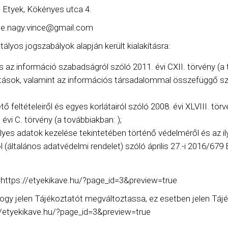
Kökényes utca 4.
nagy.vince@gmail.com
lyos jogszabályok alapján került kialakításra:
s az információ szabadságról szóló 2011. évi CXII. törvény (a 
atások, valamint az információs társadalommal összefüggő sz
feltételeiről és egyes korlátairól szóló 2008. évi XLVIII. törv
 évi C. törvény (a továbbiakban: );
s adatok kezelése tekintetében történő védelméről és az il
 (általános adatvédelmi rendelet) szóló április 27.-i 2016/67
l: https://etyekikave.hu/?page_id=3&preview=true
ogy jelen Tájékoztatót megváltoztassa, ez esetben jelen Tájé
://etyekikave.hu/?page_id=3&preview=true